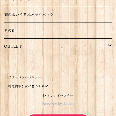
子猫
猫のぬいぐるみバックパック
長毛シリーズ
その他
OUTLET
猫
犬
プライバシーポリシー
特定商取引法に基づく表記
赤ちゃん
© トレンドマスター
Powered by
なでなでねこちゃん
その他