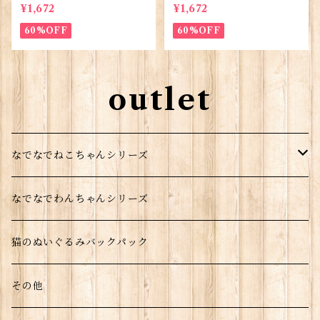
¥1,672
¥1,672
60%OFF
60%OFF
outlet
なでなでねこちゃんシリーズ
親猫
なでなでわんちゃんシリーズ
子猫
猫のぬいぐるみバックパック
長毛シリーズ
その他